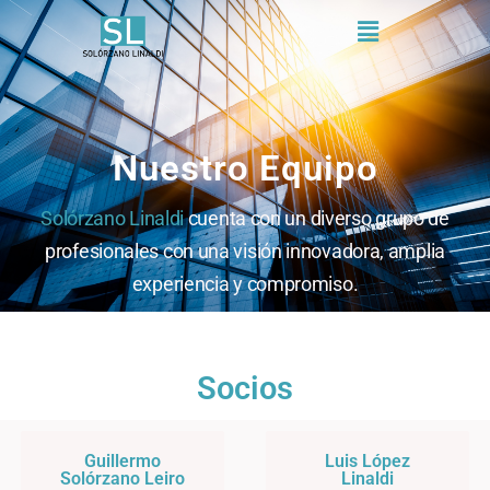
Menú
Nuestro Equipo
Solórzano Linaldi
cuenta con un diverso grupo de
profesionales con una visión innovadora, amplia
experiencia y compromiso.
Socios
Guillermo
Luis López
Solórzano Leiro
Linaldi