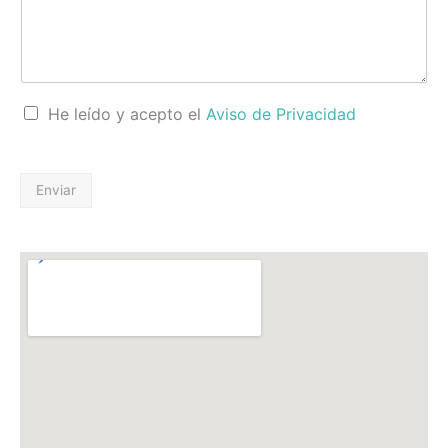
C
He leído y acepto el
Aviso de Privacidad
a
s
i
l
Enviar
l
a
s
d
e
v
e
r
i
f
i
c