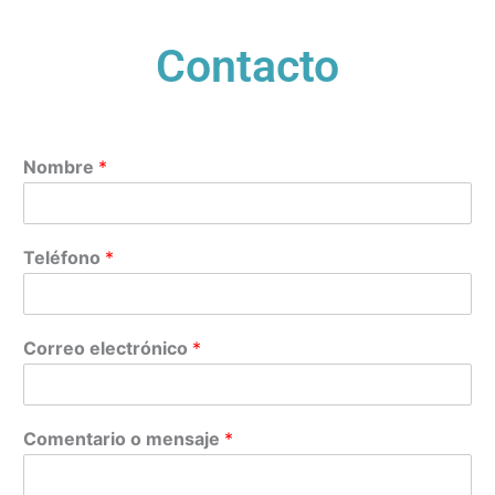
a
s
d
Contacto
e
v
e
r
i
Nombre
*
f
i
c
a
Teléfono
*
c
i
ó
n
Correo electrónico
*
*
Comentario o mensaje
*